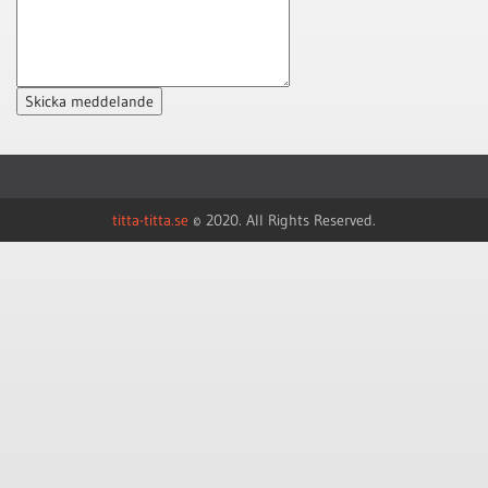
titta-titta.se
© 2020. All Rights Reserved.