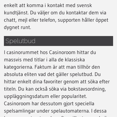
enkelt att komma i kontakt med svensk
kundtjänst. Du väljer om du kontaktar dem via
chatt, mejl eller telefon, supporten håller öppet
dygnet runt.
Spelutbud
I casinorummet hos Casinoroom hittar du
massvis med titlar i alla de klassiska
kategorierna. Faktum är att man tillhör den
absoluta eliten vad det gäller spelutbud. Du
hittar enkelt dina favoriter genom att söka efter
titeln. Du kan också söka via bokstavsordning,
uppläggningsdatum eller popularitet.
Casinoroom har dessutom gjort speciella
spelsamlingar under spelautomaterna. I dessa