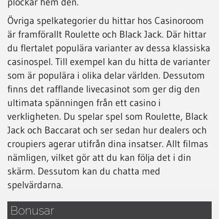
plockar hem den.
Övriga spelkategorier du hittar hos Casinoroom
är framförallt Roulette och Black Jack. Där hittar
du flertalet populära varianter av dessa klassiska
casinospel. Till exempel kan du hitta de varianter
som är populära i olika delar världen. Dessutom
finns det rafflande livecasinot som ger dig den
ultimata spänningen från ett casino i
verkligheten. Du spelar spel som Roulette, Black
Jack och Baccarat och ser sedan hur dealers och
croupiers agerar utifrån dina insatser. Allt filmas
nämligen, vilket gör att du kan följa det i din
skärm. Dessutom kan du chatta med
spelvärdarna.
Bonusar